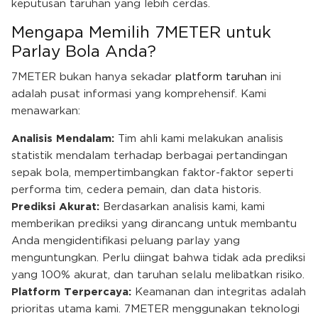
keputusan taruhan yang lebih cerdas.
Mengapa Memilih 7METER untuk
Parlay Bola Anda?
7METER bukan hanya sekadar
platform taruhan
ini
adalah pusat informasi yang komprehensif. Kami
menawarkan:
Analisis Mendalam:
Tim ahli kami melakukan analisis
statistik mendalam terhadap berbagai pertandingan
sepak bola, mempertimbangkan faktor-faktor seperti
performa tim, cedera pemain, dan data historis.
Prediksi Akurat:
Berdasarkan analisis kami, kami
memberikan prediksi yang dirancang untuk membantu
Anda mengidentifikasi peluang parlay yang
menguntungkan. Perlu diingat bahwa tidak ada prediksi
yang 100% akurat, dan taruhan selalu melibatkan risiko.
Platform Terpercaya:
Keamanan dan integritas adalah
prioritas utama kami. 7METER menggunakan teknologi