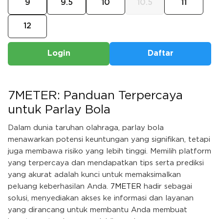
9
9.5
10
10.5
11
12
Login
Daftar
7METER: Panduan Terpercaya
untuk Parlay Bola
Dalam dunia taruhan olahraga, parlay bola
menawarkan potensi keuntungan yang signifikan, tetapi
juga membawa risiko yang lebih tinggi. Memilih platform
yang terpercaya dan mendapatkan tips serta prediksi
yang akurat adalah kunci untuk memaksimalkan
peluang keberhasilan Anda.
7METER
hadir sebagai
solusi, menyediakan akses ke informasi dan layanan
yang dirancang untuk membantu Anda membuat