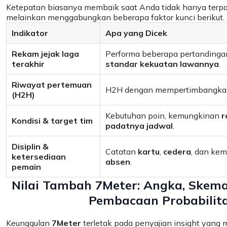
Ketepatan biasanya membaik saat Anda tidak hanya terpak
melainkan menggabungkan beberapa faktor kunci berikut.
Indikator
Apa yang Dicek
Rekam jejak laga
Performa beberapa pertandingan
terakhir
standar kekuatan lawannya
.
Riwayat pertemuan
H2H dengan mempertimbangkan
(H2H)
Kebutuhan poin, kemungkinan
r
Kondisi & target tim
padatnya jadwal
.
Disiplin &
Catatan
kartu
,
cedera
, dan ke
ketersediaan
absen
.
pemain
Nilai Tambah 7Meter: Angka, Skem
Pembacaan Probabilit
Keunggulan
7Meter
terletak pada penyajian insight yan