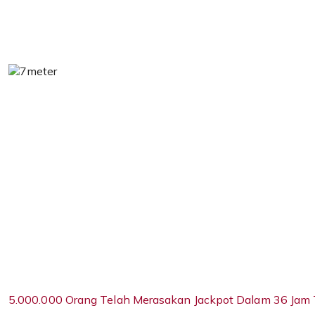
5.000.000 Orang Telah Merasakan Jackpot Dalam 36 Jam T