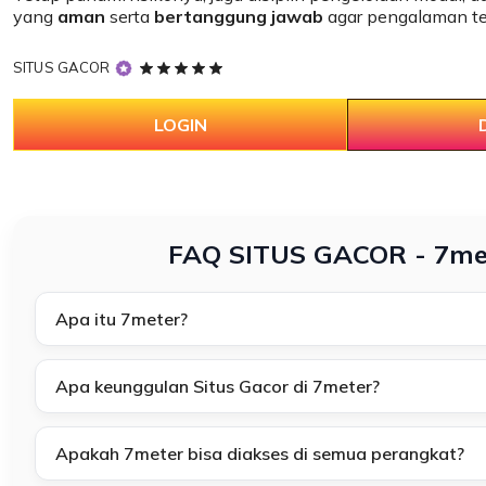
yang
aman
serta
bertanggung jawab
agar pengalaman tet
5
SITUS GACOR
out
of
LOGIN
5
stars
FAQ SITUS GACOR - 7me
Apa itu 7meter?
Apa keunggulan Situs Gacor di 7meter?
Apakah 7meter bisa diakses di semua perangkat?