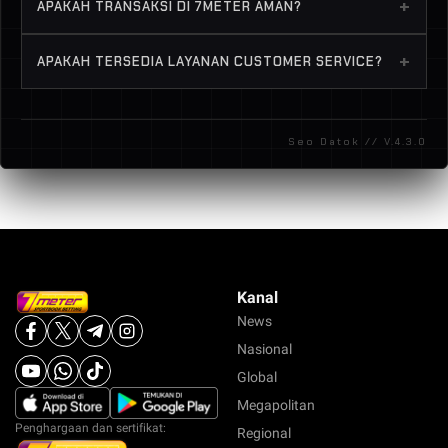
+
APAKAH TRANSAKSI DI 7METER AMAN?
optimal untuk menjaga performa tetap stabil dan
minim gangguan.
Sistem transaksi dirancang cepat dan dilengkapi
+
APAKAH TERSEDIA LAYANAN CUSTOMER SERVICE?
perlindungan keamanan untuk menjaga data serta
kenyamanan member.
Ya, customer service tersedia 24 jam dengan
respons cepat dan profesional untuk membantu
Seo Datok // V.4.3.0
kebutuhan member.
Kanal
News
Nasional
Global
Megapolitan
Penghargaan dan sertifikat:
Regional