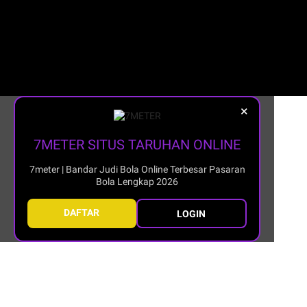
×
7METER SITUS TARUHAN ONLINE
7meter | Bandar Judi Bola Online Terbesar Pasaran
Bola Lengkap 2026
DAFTAR
LOGIN